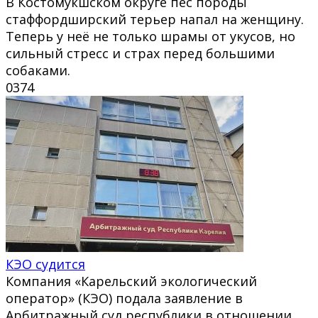
В Костомукшском округе пёс породы
стаффордширский терьер напал на женщину.
Теперь у неё не только шрамы от укусов, но
сильный стресс и страх перед большими
собаками.
0
374
КЭО судится
Компания «Карельский экологический
оператор» (КЭО) подала заявление в
Арбитражный суд республики в отношении