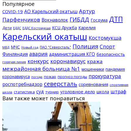
Популярное
Артур
АО Карельский окатыш
COVID-19
ДТП
ГИБДД
Парфенчиков
Вокнаволок
Госдума
КСЦ Дружба
Карелия
Дети
ЕДДС Костомукша
ЕДДС
Карельский окатыш
Костомукша
Полиция
Спорт
МЧС
ПАО "Северсталь"
МВД
Новый год
авария
Финляндия
администрация КГО
безопасность
конкурс
коронавирус
кража
горячая линия
межрайонная больница №1
мошенники
пандемия
прокуратура
коронавируса
пожар
прогноз погоды
погода
северсталь
роспотребнадзор
соревнования
спортивная
суд
штраф
уголовное дело
школа
статистика
турнир
школа
Вам также может понравиться