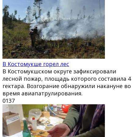
В Костомукше горел лес
В Костомукшском округе зафиксировали
лесной пожар, площадь которого составила 4
гектара. Возгорание обнаружили накануне во
время авиапатрулирования.
0
137