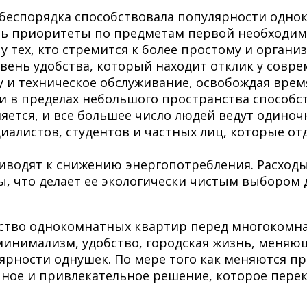
еспорядка способствовала популярности однок
ь приоритеты по предметам первой необходимо
 тех, кто стремится к более простому и органи
ень удобства, который находит отклик у совр
 и техническое обслуживание, освобождая время
и в пределах небольшого пространства способс
яется, и все большее число людей ведут одино
алистов, студентов и частных лиц, которые от
водят к снижению энергопотребления. Расходы
 что делает ее экологически чистым выбором д
щество однокомнатных квартир перед многоко
минимализм, удобство, городская жизнь, меняю
ярности однушек. По мере того как меняются п
ное и привлекательное решение, которое пере