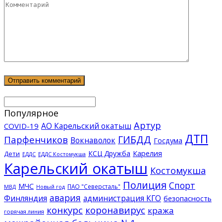
Популярное
Артур
АО Карельский окатыш
COVID-19
ДТП
ГИБДД
Парфенчиков
Вокнаволок
Госдума
КСЦ Дружба
Карелия
Дети
ЕДДС Костомукша
ЕДДС
Карельский окатыш
Костомукша
Полиция
Спорт
МЧС
ПАО "Северсталь"
МВД
Новый год
авария
Финляндия
администрация КГО
безопасность
конкурс
коронавирус
кража
горячая линия