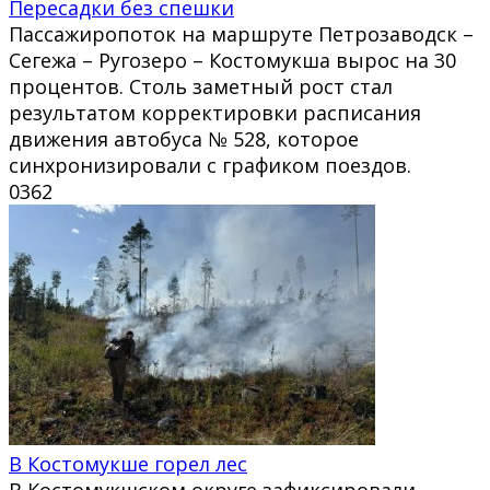
Пересадки без спешки
Пассажиропоток на маршруте Петрозаводск –
Сегежа – Ругозеро – Костомукша вырос на 30
процентов. Столь заметный рост стал
результатом корректировки расписания
движения автобуса № 528, которое
синхронизировали с графиком поездов.
0
362
В Костомукше горел лес
В Костомукшском округе зафиксировали