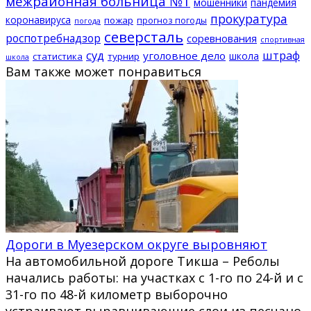
межрайонная больница №1
мошенники
пандемия
прокуратура
коронавируса
пожар
прогноз погоды
погода
северсталь
роспотребнадзор
соревнования
спортивная
суд
штраф
уголовное дело
школа
статистика
турнир
школа
Вам также может понравиться
Дороги в Муезерском округе выровняют
На автомобильной дороге Тикша – Реболы
начались работы: на участках с 1-го по 24-й и с
31-го по 48-й километр выборочно
устраивают выравнивающие слои из песчано-