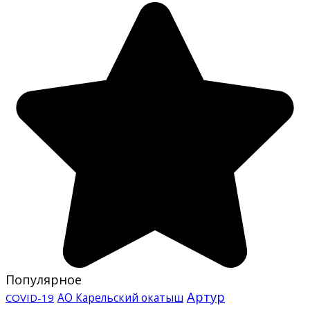
Популярное
Артур
АО Карельский окатыш
COVID-19