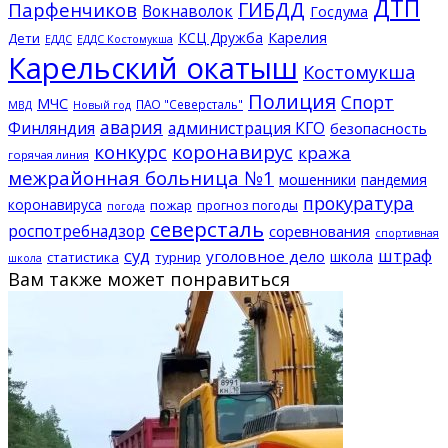
ДТП
ГИБДД
Парфенчиков
Вокнаволок
Госдума
КСЦ Дружба
Карелия
Дети
ЕДДС Костомукша
ЕДДС
Карельский окатыш
Костомукша
Полиция
Спорт
МЧС
ПАО "Северсталь"
МВД
Новый год
авария
Финляндия
администрация КГО
безопасность
конкурс
коронавирус
кража
горячая линия
межрайонная больница №1
мошенники
пандемия
прокуратура
коронавируса
пожар
прогноз погоды
погода
северсталь
роспотребнадзор
соревнования
спортивная
суд
штраф
уголовное дело
школа
статистика
турнир
школа
Вам также может понравиться