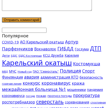
Популярное
Артур
АО Карельский окатыш
COVID-19
ДТП
ГИБДД
Парфенчиков
Вокнаволок
Госдума
КСЦ Дружба
Карелия
Дети
ЕДДС Костомукша
ЕДДС
Карельский окатыш
Костомукша
Полиция
Спорт
МЧС
ПАО "Северсталь"
МВД
Новый год
авария
Финляндия
администрация КГО
безопасность
конкурс
коронавирус
кража
горячая линия
межрайонная больница №1
мошенники
пандемия
прокуратура
коронавируса
пожар
прогноз погоды
погода
северсталь
роспотребнадзор
соревнования
спортивная
суд
штраф
уголовное дело