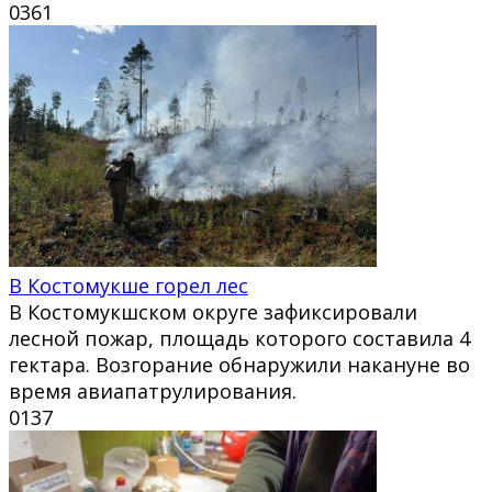
0
361
В Костомукше горел лес
В Костомукшском округе зафиксировали
лесной пожар, площадь которого составила 4
гектара. Возгорание обнаружили накануне во
время авиапатрулирования.
0
137