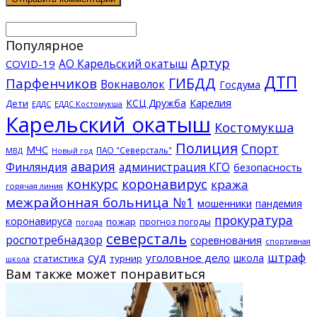
Популярное
Артур
АО Карельский окатыш
COVID-19
ДТП
ГИБДД
Парфенчиков
Вокнаволок
Госдума
КСЦ Дружба
Карелия
Дети
ЕДДС Костомукша
ЕДДС
Карельский окатыш
Костомукша
Полиция
Спорт
МЧС
ПАО "Северсталь"
МВД
Новый год
авария
Финляндия
администрация КГО
безопасность
конкурс
коронавирус
кража
горячая линия
межрайонная больница №1
мошенники
пандемия
прокуратура
коронавируса
пожар
прогноз погоды
погода
северсталь
роспотребнадзор
соревнования
спортивная
суд
штраф
уголовное дело
школа
статистика
турнир
школа
Вам также может понравиться