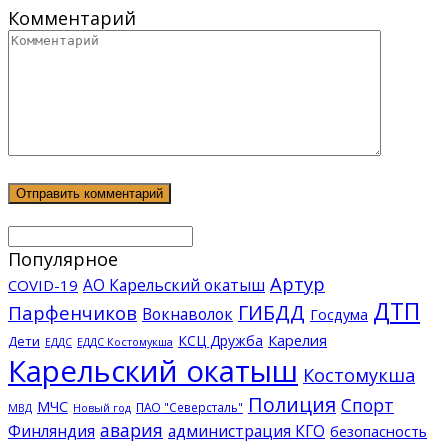
Комментарий
Популярное
Артур
АО Карельский окатыш
COVID-19
ДТП
ГИБДД
Парфенчиков
Вокнаволок
Госдума
КСЦ Дружба
Карелия
Дети
ЕДДС Костомукша
ЕДДС
Карельский окатыш
Костомукша
Полиция
Спорт
МЧС
ПАО "Северсталь"
МВД
Новый год
авария
Финляндия
администрация КГО
безопасность