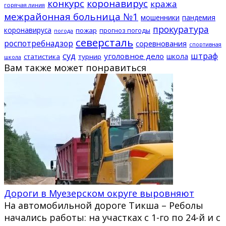
конкурс
коронавирус
кража
горячая линия
межрайонная больница №1
мошенники
пандемия
прокуратура
коронавируса
пожар
прогноз погоды
погода
северсталь
роспотребнадзор
соревнования
спортивная
суд
штраф
уголовное дело
школа
статистика
турнир
школа
Вам также может понравиться
Дороги в Муезерском округе выровняют
На автомобильной дороге Тикша – Реболы
начались работы: на участках с 1-го по 24-й и с