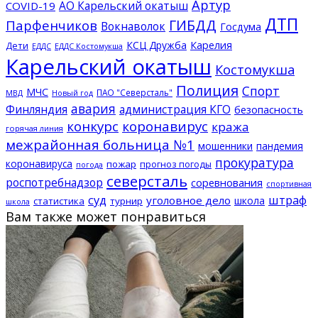
Артур
АО Карельский окатыш
COVID-19
ДТП
ГИБДД
Парфенчиков
Вокнаволок
Госдума
КСЦ Дружба
Карелия
Дети
ЕДДС Костомукша
ЕДДС
Карельский окатыш
Костомукша
Полиция
Спорт
МЧС
ПАО "Северсталь"
МВД
Новый год
авария
Финляндия
администрация КГО
безопасность
конкурс
коронавирус
кража
горячая линия
межрайонная больница №1
мошенники
пандемия
прокуратура
коронавируса
пожар
прогноз погоды
погода
северсталь
роспотребнадзор
соревнования
спортивная
суд
штраф
уголовное дело
школа
статистика
турнир
школа
Вам также может понравиться