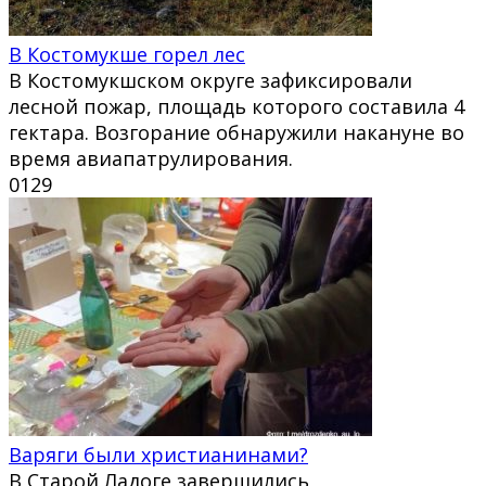
В Костомукше горел лес
В Костомукшском округе зафиксировали
лесной пожар, площадь которого составила 4
гектара. Возгорание обнаружили накануне во
время авиапатрулирования.
0
129
Варяги были христианинами?
В Старой Ладоге завершились