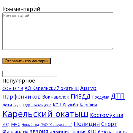
Комментарий
Популярное
Артур
АО Карельский окатыш
COVID-19
ДТП
ГИБДД
Парфенчиков
Вокнаволок
Госдума
КСЦ Дружба
Карелия
Дети
ЕДДС Костомукша
ЕДДС
Карельский окатыш
Костомукша
Полиция
Спорт
МЧС
ПАО "Северсталь"
МВД
Новый год
авария
Финляндия
администрация КГО
безопасность