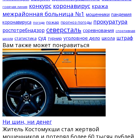
конкурс
коронавирус
кража
горячая линия
межрайонная больница №1
мошенники
пандемия
прокуратура
коронавируса
пожар
прогноз погоды
погода
северсталь
роспотребнадзор
соревнования
спортивная
суд
штраф
уголовное дело
школа
статистика
турнир
школа
Вам также может понравиться
Ни шин, ни денег
Житель Костомукши стал жертвой
мошенников и потерял более 60 тысяч рублей.