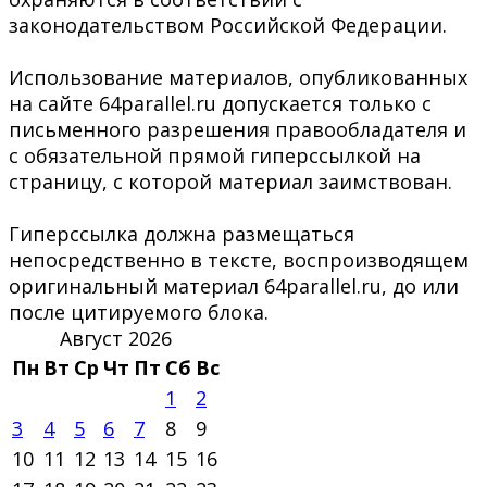
законодательством Российской Федерации.
Использование материалов, опубликованных
на сайте 64parallel.ru допускается только с
письменного разрешения правообладателя и
с обязательной прямой гиперссылкой на
страницу, с которой материал заимствован.
Гиперссылка должна размещаться
непосредственно в тексте, воспроизводящем
оригинальный материал 64parallel.ru, до или
после цитируемого блока.
Август 2026
Пн
Вт
Ср
Чт
Пт
Сб
Вс
1
2
3
4
5
6
7
8
9
10
11
12
13
14
15
16