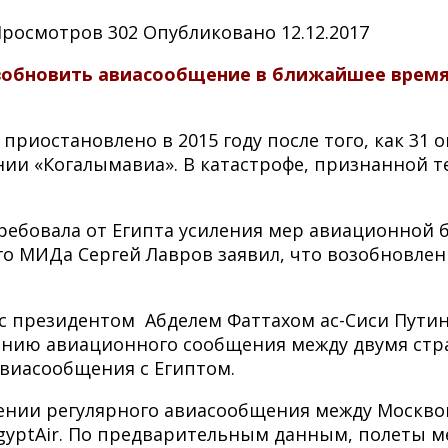
Просмотров
302
Опубликовано
12.12.2017
озобновить авиасообщение в ближайшее время,
риостановлено в 2015 году после того, как 31 
нии «Когалымавиа». В катастрофе, признанной т
ебовала от Египта усиления мер авиационной бе
ого МИДа Сергей Лавров заявил, что возобновле
с президентом Абделем Фаттахом ас-Сиси Путин 
лению авиационного сообщения между двумя ст
виасообщения с Египтом.
ении регулярного авиасообщения между Москво
yptAir. По предварительным данным, полеты ме