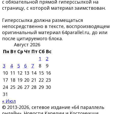
с обязательной прямой гиперссылкой на
страницу, с которой материал заимствован.
Гиперссылка должна размещаться
непосредственно в тексте, воспроизводящем
оригинальный материал 64parallel.ru, до или
после цитируемого блока.
Август 2026
Пн
Вт
Ср
Чт
Пт
Сб
Вс
1
2
3
4
5
6
7
8
9
10
11
12
13
14
15
16
17
18
19
20
21
22
23
24
25
26
27
28
29
30
31
« Июл
© 2013-2026, сетевое издание «64 параллель
онлайн». Новости Карелии и Костомукши