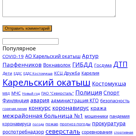
Популярное
Артур
АО Карельский окатыш
COVID-19
ДТП
ГИБДД
Парфенчиков
Вокнаволок
Госдума
КСЦ Дружба
Карелия
Дети
ЕДДС Костомукша
ЕДДС
Карельский окатыш
Костомукша
Полиция
Спорт
МЧС
ПАО "Северсталь"
МВД
Новый год
авария
Финляндия
администрация КГО
безопасность
конкурс
коронавирус
кража
горячая линия
межрайонная больница №1
мошенники
пандемия
прокуратура
коронавируса
пожар
прогноз погоды
погода
северсталь
роспотребнадзор
соревнования
спортивная