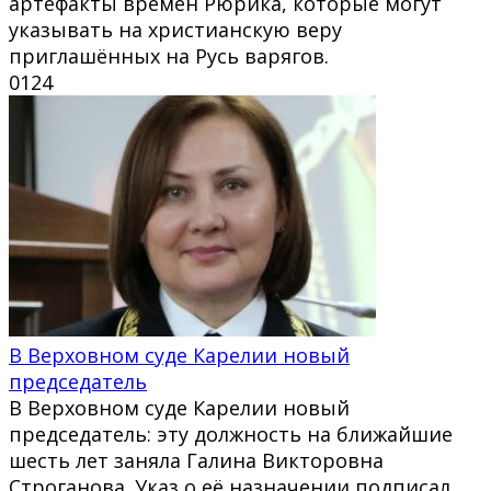
артефакты времён Рюрика, которые могут
указывать на христианскую веру
приглашённых на Русь варягов.
0
124
В Верховном суде Карелии новый
председатель
В Верховном суде Карелии новый
председатель: эту должность на ближайшие
шесть лет заняла Галина Викторовна
Строганова. Указ о её назначении подписал