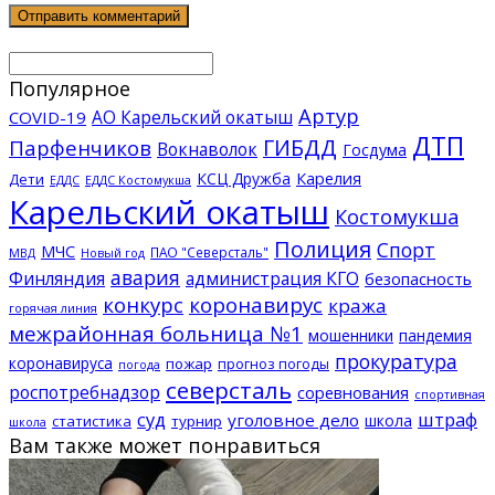
Популярное
Артур
АО Карельский окатыш
COVID-19
ДТП
ГИБДД
Парфенчиков
Вокнаволок
Госдума
КСЦ Дружба
Карелия
Дети
ЕДДС Костомукша
ЕДДС
Карельский окатыш
Костомукша
Полиция
Спорт
МЧС
ПАО "Северсталь"
МВД
Новый год
авария
Финляндия
администрация КГО
безопасность
конкурс
коронавирус
кража
горячая линия
межрайонная больница №1
мошенники
пандемия
прокуратура
коронавируса
пожар
прогноз погоды
погода
северсталь
роспотребнадзор
соревнования
спортивная
суд
штраф
уголовное дело
школа
статистика
турнир
школа
Вам также может понравиться