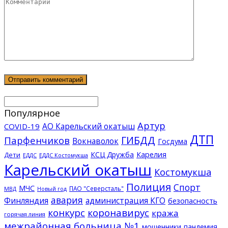
Популярное
Артур
АО Карельский окатыш
COVID-19
ДТП
ГИБДД
Парфенчиков
Вокнаволок
Госдума
КСЦ Дружба
Карелия
Дети
ЕДДС Костомукша
ЕДДС
Карельский окатыш
Костомукша
Полиция
Спорт
МЧС
ПАО "Северсталь"
МВД
Новый год
авария
Финляндия
администрация КГО
безопасность
конкурс
коронавирус
кража
горячая линия
межрайонная больница №1
мошенники
пандемия