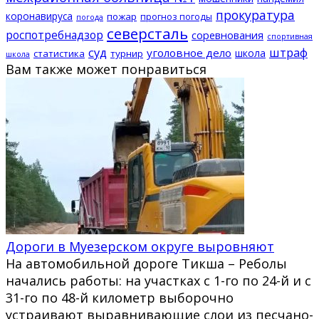
прокуратура
коронавируса
пожар
прогноз погоды
погода
северсталь
роспотребнадзор
соревнования
спортивная
суд
штраф
уголовное дело
школа
статистика
турнир
школа
Вам также может понравиться
Дороги в Муезерском округе выровняют
На автомобильной дороге Тикша – Реболы
начались работы: на участках с 1-го по 24-й и с
31-го по 48-й километр выборочно
устраивают выравнивающие слои из песчано-