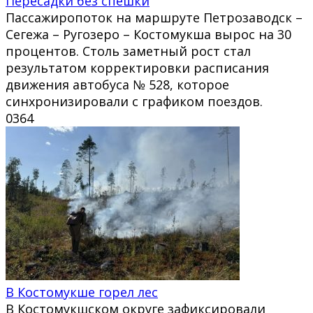
Пересадки без спешки
Пассажиропоток на маршруте Петрозаводск –
Сегежа – Ругозеро – Костомукша вырос на 30
процентов. Столь заметный рост стал
результатом корректировки расписания
движения автобуса № 528, которое
синхронизировали с графиком поездов.
0
364
В Костомукше горел лес
В Костомукшском округе зафиксировали