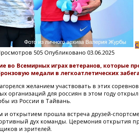
С
Просмотров
505
Опубликовано
03.06.2025
е во Всемирных играх ветеранов, которые про
бронзовую медали в легкоатлетических забега
загорелся желанием участвовать в этих соревнов
х организаций для россиян в этом году откры
бы из России в Тайвань.
ом и открытием прошла встреча друзей-спортсм
ортивный дух команды. Церемония открытия про
щиков и зрителей.