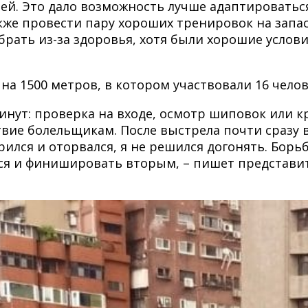
ней. Это дало возможность лучше адаптироватьс
 также провести пару хороших тренировок на зап
рать из-за здоровья, хотя были хорошие услови
на 1500 метров, в котором участвовали 16 челов
инут: проверка на входе, осмотр шиповок или к
вие болельщикам. После выстрела почти сразу в
рился и оторвался, я не решился догонять. Борь
ься и финишировать вторым, – пишет представи