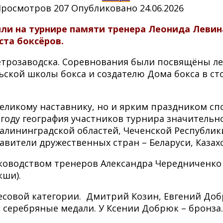
Просмотров
207
Опубликовано
24.06.2026
и на турнире памяти тренера Леонида Левина
ста боксёров.
Петрозаводска. Соревнования были посвящёны л
ской школы бокса и создателю Дома бокса в ст
великому наставнику, но и ярким праздником 
м году география участников турнира значитель
алининградской областей, Чеченской Республики
вители дружественных стран – Беларуси, Казахс
ководством тренеров Александра Чередниченко 
кши).
есовой категории. Дмитрий Козин, Евгений До
 серебряные медали. У Ксении Добрюк – бронза.