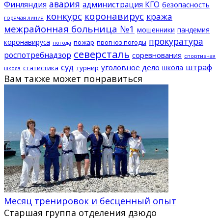
авария
Финляндия
администрация КГО
безопасность
конкурс
коронавирус
кража
горячая линия
межрайонная больница №1
мошенники
пандемия
прокуратура
коронавируса
пожар
прогноз погоды
погода
северсталь
роспотребнадзор
соревнования
спортивная
суд
штраф
уголовное дело
школа
статистика
турнир
школа
Вам также может понравиться
Месяц тренировок и бесценный опыт
Старшая группа отделения дзюдо