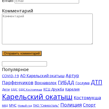
Email
Комментарий
Популярное
Артур
АО Карельский окатыш
COVID-19
ДТП
ГИБДД
Парфенчиков
Вокнаволок
Госдума
КСЦ Дружба
Карелия
Дети
ЕДДС Костомукша
ЕДДС
Карельский окатыш
Костомукша
Полиция
Спорт
МЧС
ПАО "Северсталь"
МВД
Новый год