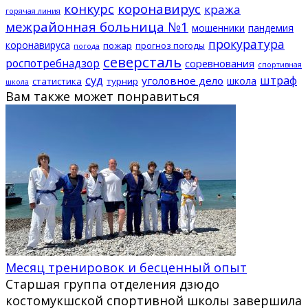
конкурс
коронавирус
кража
горячая линия
межрайонная больница №1
мошенники
пандемия
прокуратура
коронавируса
пожар
прогноз погоды
погода
северсталь
роспотребнадзор
соревнования
спортивная
суд
штраф
уголовное дело
школа
статистика
турнир
школа
Вам также может понравиться
Месяц тренировок и бесценный опыт
Старшая группа отделения дзюдо
костомукшской спортивной школы завершила