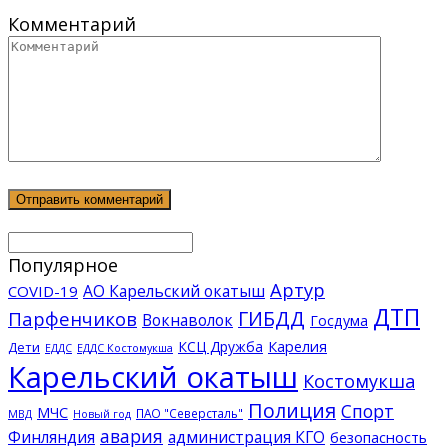
Комментарий
Популярное
Артур
АО Карельский окатыш
COVID-19
ДТП
ГИБДД
Парфенчиков
Вокнаволок
Госдума
КСЦ Дружба
Карелия
Дети
ЕДДС Костомукша
ЕДДС
Карельский окатыш
Костомукша
Полиция
Спорт
МЧС
ПАО "Северсталь"
МВД
Новый год
авария
Финляндия
администрация КГО
безопасность