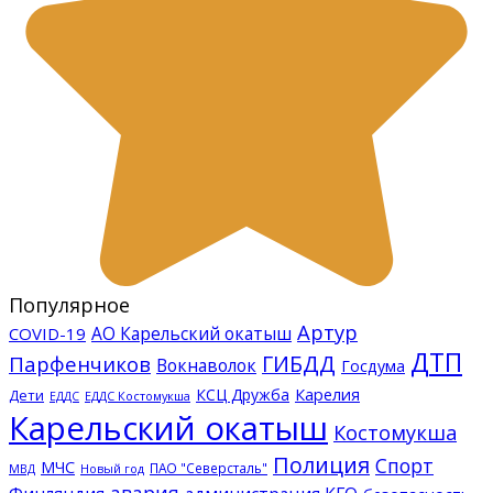
Популярное
Артур
АО Карельский окатыш
COVID-19
ДТП
ГИБДД
Парфенчиков
Вокнаволок
Госдума
КСЦ Дружба
Карелия
Дети
ЕДДС Костомукша
ЕДДС
Карельский окатыш
Костомукша
Полиция
Спорт
МЧС
ПАО "Северсталь"
МВД
Новый год
авария