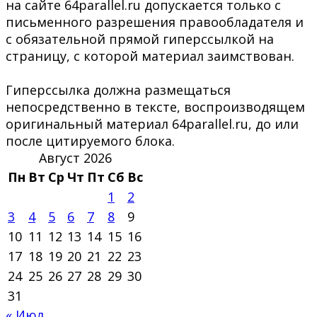
на сайте 64parallel.ru допускается только с
письменного разрешения правообладателя и
с обязательной прямой гиперссылкой на
страницу, с которой материал заимствован.
Гиперссылка должна размещаться
непосредственно в тексте, воспроизводящем
оригинальный материал 64parallel.ru, до или
после цитируемого блока.
Август 2026
Пн
Вт
Ср
Чт
Пт
Сб
Вс
1
2
3
4
5
6
7
8
9
10
11
12
13
14
15
16
17
18
19
20
21
22
23
24
25
26
27
28
29
30
31
« Июл