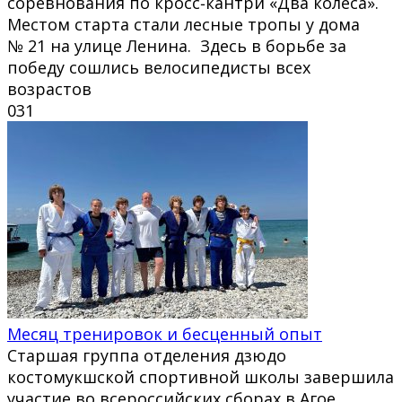
соревнования по кросс‑кантри «Два колеса».
Местом старта стали лесные тропы у дома
№ 21 на улице Ленина. Здесь в борьбе за
победу сошлись велосипедисты всех
возрастов
0
31
Месяц тренировок и бесценный опыт
Старшая группа отделения дзюдо
костомукшской спортивной школы завершила
участие во всероссийских сборах в Агое.