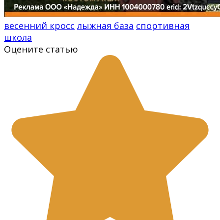
весенний кросс
лыжная база
спортивная
школа
Оцените статью