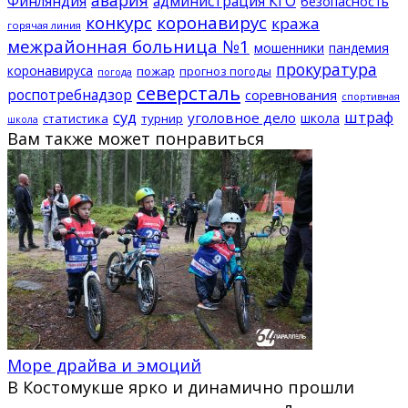
Финляндия
администрация КГО
безопасность
конкурс
коронавирус
кража
горячая линия
межрайонная больница №1
мошенники
пандемия
прокуратура
коронавируса
пожар
прогноз погоды
погода
северсталь
роспотребнадзор
соревнования
спортивная
суд
штраф
уголовное дело
школа
статистика
турнир
школа
Вам также может понравиться
Море драйва и эмоций
В Костомукше ярко и динамично прошли