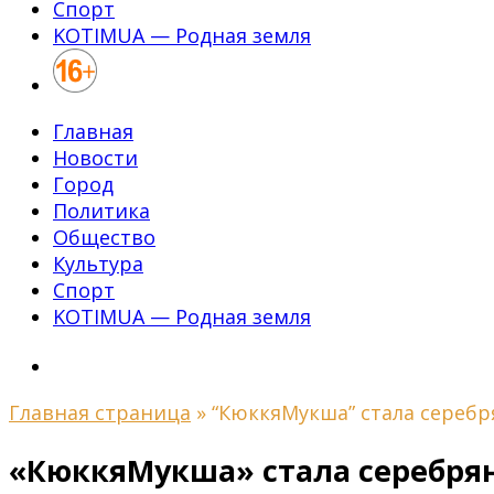
Спорт
KOTIMUA — Родная земля
Главная
Новости
Город
Политика
Общество
Культура
Спорт
KOTIMUA — Родная земля
Главная страница
»
“КюккяМукша” стала сереб
«КюккяМукша» стала серебря