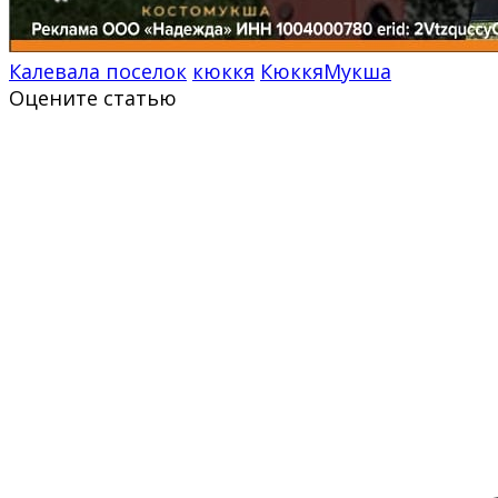
Калевала поселок
кюккя
КюккяМукша
Оцените статью