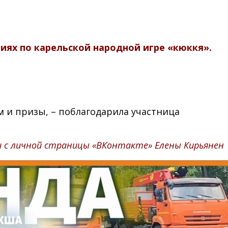
ях по карельской народной игре «кюккя».
 и призы, – поблагодарила участница
 с личной страницы «ВКонтакте» Елены Кирьянен