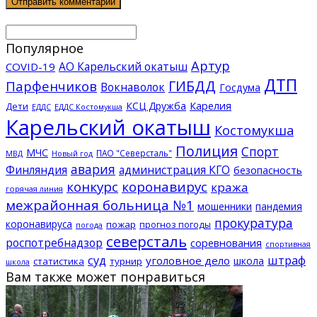
Популярное
Артур
АО Карельский окатыш
COVID-19
ДТП
ГИБДД
Парфенчиков
Вокнаволок
Госдума
КСЦ Дружба
Карелия
Дети
ЕДДС Костомукша
ЕДДС
Карельский окатыш
Костомукша
Полиция
Спорт
МЧС
ПАО "Северсталь"
МВД
Новый год
авария
Финляндия
администрация КГО
безопасность
конкурс
коронавирус
кража
горячая линия
межрайонная больница №1
мошенники
пандемия
прокуратура
коронавируса
пожар
прогноз погоды
погода
северсталь
роспотребнадзор
соревнования
спортивная
суд
штраф
уголовное дело
школа
статистика
турнир
школа
Вам также может понравиться