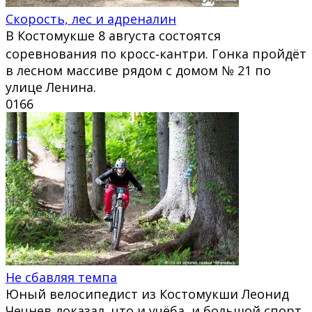
Скорость, лес и адреналин
В Костомукше 8 августа состоятся
соревнования по кросс‑кантри. Гонка пройдёт
в лесном массиве рядом с домом № 21 по
улице Ленина.
0
166
Не сбавляя темпа
Юный велосипедист из Костомукши Леонид
Чечнев доказал, что и учёба, и большой спорт