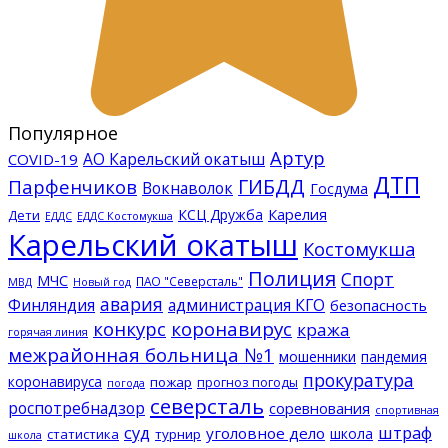
Популярное
Артур
АО Карельский окатыш
COVID-19
ДТП
ГИБДД
Парфенчиков
Вокнаволок
Госдума
КСЦ Дружба
Карелия
Дети
ЕДДС Костомукша
ЕДДС
Карельский окатыш
Костомукша
Полиция
Спорт
МЧС
ПАО "Северсталь"
МВД
Новый год
авария
Финляндия
администрация КГО
безопасность
конкурс
коронавирус
кража
горячая линия
межрайонная больница №1
мошенники
пандемия
прокуратура
коронавируса
пожар
прогноз погоды
погода
северсталь
роспотребнадзор
соревнования
спортивная
суд
штраф
уголовное дело
школа
статистика
турнир
школа