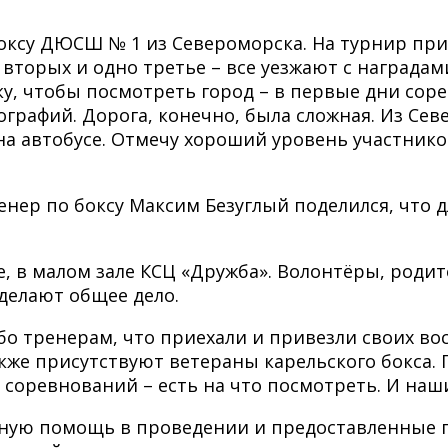
ксу ДЮСШ № 1 из Североморска. На турнир прие
 вторых и одно третье – все уезжают с награда
у, чтобы посмотреть город – в первые дни соре
графий. Дорога, конечно, была сложная. Из Се
 на автобусе. Отмечу хороший уровень участнико
нер по боксу Максим Безуглый поделился, что 
е, в малом зале КСЦ «Дружба». Волонтёры, родит
делают общее дело.
бо тренерам, что приехали и привезли своих в
кже присутствуют ветераны карельского бокса.
соревнований – есть на что посмотреть. И наш
ную помощь в проведении и предоставленные пр