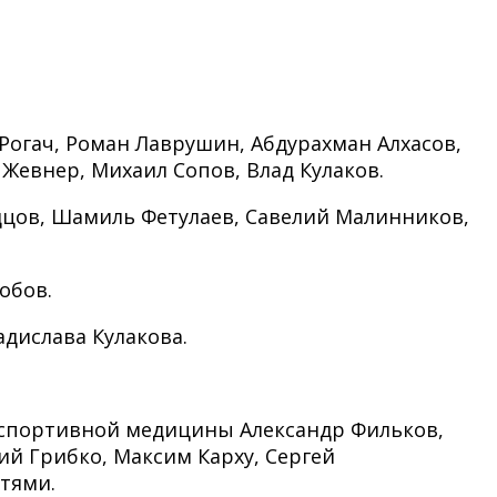
Рогач, Роман Лаврушин, Абдурахман Алхасов,
Жевнер, Михаил Сопов, Влад Кулаков.
едцов, Шамиль Фетулаев, Савелий Малинников,
обов.
дислава Кулакова.
ч спортивной медицины Александр Фильков,
ий Грибко, Максим Карху, Сергей
тями.