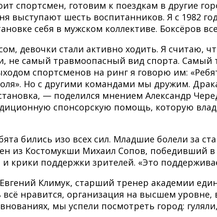
ит спортсмен, готовим к поездкам в другие гор
еня выступают шесть воспитанников. Я с 1982 го
ановке себя в мужском коллективе. Боксёров все
сом, девочки стали активно ходить. Я считаю, чт
ти, не самый травмоопасный вид спорта. Самый 
выходом спортсменов на ринг я говорю им: «Ребя
воля». Но с другими командами мы дружим. Драк
становка, — поделился мнением Александр Чере
радиционную спонсорскую помощь, которую влад
ебята бились изо всех сил. Младшие болели за 
ен из Костомукши Михаил Сопов, победивший в в
и крики поддержки зрителей. «Это поддерживает
Евгений Климук, старший тренер академии едино
 всё нравится, организация на высшем уровне, 
евнованиях, мы успели посмотреть город: гуляли