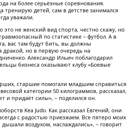
ода на более серьёзные соревнования.
да тренирую детей, сам в детстве занимался
гда уважали.
о это не женский вид спорта, честно скажу, но
травмоопасный по статистике – футбол. А в
та, вас там будут бить, вы должны
а дракой, но в первую очередь на
дниченко. Александр Ильич поблагодарил
ельцы бизнеса оказывают клубу «Боевые
старших, старшие помогали младшим справиться
есовой категории 50 килограммов, рассказал,
 и придаёт силы», – поделился он.
борств Kea Judo. Как рассказал Евгений, они
всегда с радостью приезжаем. Все пятеро моих
, дышали воздухом, наслаждались», – говорит