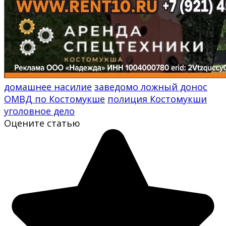
домашнее насилие
заведомо ложный донос
ОМВД по Костомукше
полиция Костомукши
уголовное дело
Оцените статью