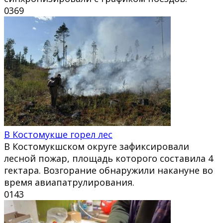
0
369
В Костомукше горел лес
В Костомукшском округе зафиксировали
лесной пожар, площадь которого составила 4
гектара. Возгорание обнаружили накануне во
время авиапатрулирования.
0
143