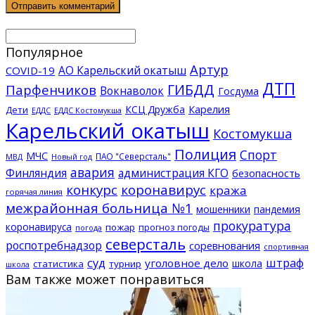
Популярное
Артур
АО Карельский окатыш
COVID-19
ДТП
ГИБДД
Парфенчиков
Вокнаволок
Госдума
КСЦ Дружба
Карелия
Дети
ЕДДС Костомукша
ЕДДС
Карельский окатыш
Костомукша
Полиция
Спорт
МЧС
ПАО "Северсталь"
МВД
Новый год
авария
Финляндия
администрация КГО
безопасность
конкурс
коронавирус
кража
горячая линия
межрайонная больница №1
мошенники
пандемия
прокуратура
коронавируса
пожар
прогноз погоды
погода
северсталь
роспотребнадзор
соревнования
спортивная
суд
штраф
уголовное дело
школа
статистика
турнир
школа
Вам также может понравиться