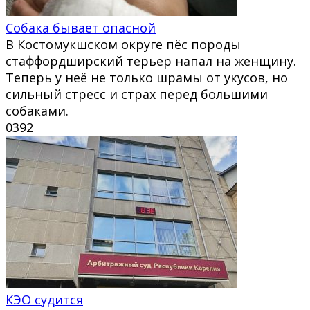
Собака бывает опасной
В Костомукшском округе пёс породы
стаффордширский терьер напал на женщину.
Теперь у неё не только шрамы от укусов, но
сильный стресс и страх перед большими
собаками.
0
392
КЭО судится