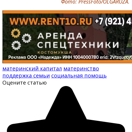
Фото: PressFoto/OLGARUZA.
материнский капитал
материнство
поддержка семьи
социальная помощь
Оцените статью