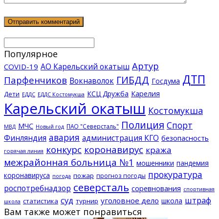
Популярное
Артур
АО Карельский окатыш
COVID-19
ДТП
ГИБДД
Парфенчиков
Вокнаволок
Госдума
КСЦ Дружба
Карелия
Дети
ЕДДС Костомукша
ЕДДС
Карельский окатыш
Костомукша
Полиция
Спорт
МЧС
ПАО "Северсталь"
МВД
Новый год
авария
Финляндия
администрация КГО
безопасность
конкурс
коронавирус
кража
горячая линия
межрайонная больница №1
мошенники
пандемия
прокуратура
коронавируса
пожар
прогноз погоды
погода
северсталь
роспотребнадзор
соревнования
спортивная
суд
штраф
уголовное дело
школа
статистика
турнир
школа
Вам также может понравиться