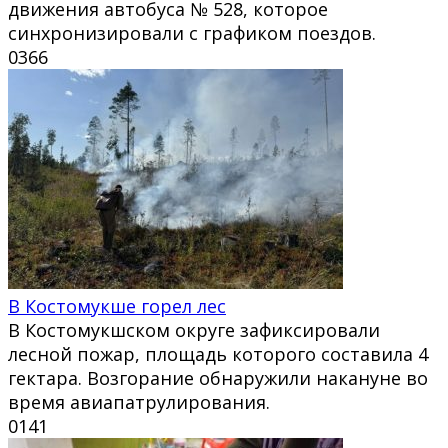
движения автобуса № 528, которое
синхронизировали с графиком поездов.
0
366
В Костомукше горел лес
В Костомукшском округе зафиксировали
лесной пожар, площадь которого составила 4
гектара. Возгорание обнаружили накануне во
время авиапатрулирования.
0
141