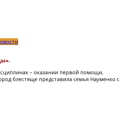
овости
цы».
исциплинах – оказании первой помощи,
ород блестяще представила семья Науменко с