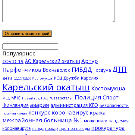
Популярное
Артур
АО Карельский окатыш
COVID-19
ДТП
ГИБДД
Парфенчиков
Вокнаволок
Госдума
КСЦ Дружба
Карелия
Дети
ЕДДС Костомукша
ЕДДС
Карельский окатыш
Костомукша
Полиция
Спорт
МЧС
ПАО "Северсталь"
МВД
Новый год
авария
Финляндия
администрация КГО
безопасность
конкурс
коронавирус
кража
горячая линия
межрайонная больница №1
мошенники
пандемия
прокуратура
коронавируса
пожар
прогноз погоды
погода