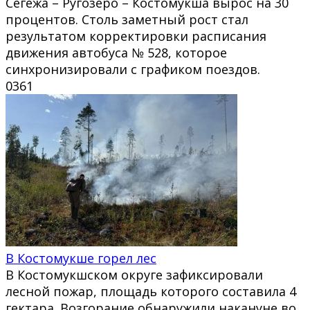
Сегежа – Ругозеро – Костомукша вырос на 30
процентов. Столь заметный рост стал
результатом корректировки расписания
движения автобуса № 528, которое
синхронизировали с графиком поездов.
0
361
В Костомукше горел лес
В Костомукшском округе зафиксировали
лесной пожар, площадь которого составила 4
гектара. Возгорание обнаружили накануне во