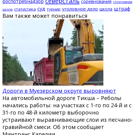
северсталь
роспотребнадзор
соревнования
спортивная
суд
штраф
уголовное дело
школа
статистика
турнир
школа
Вам также может понравиться
Дороги в Муезерском округе выровняют
На автомобильной дороге Тикша – Реболы
начались работы: на участках с 1-го по 24-й и с
31-го по 48-й километр выборочно
устраивают выравнивающие слои из песчано-
гравийной смеси. Об этом сообщает
Минтранс Карелии.