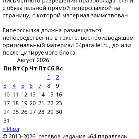
письменного разрешения правообладателя и
с обязательной прямой гиперссылкой на
страницу, с которой материал заимствован.
Гиперссылка должна размещаться
непосредственно в тексте, воспроизводящем
оригинальный материал 64parallel.ru, до или
после цитируемого блока.
Август 2026
Пн
Вт
Ср
Чт
Пт
Сб
Вс
1
2
3
4
5
6
7
8
9
10
11
12
13
14
15
16
17
18
19
20
21
22
23
24
25
26
27
28
29
30
31
« Июл
© 2013-2026, сетевое издание «64 параллель