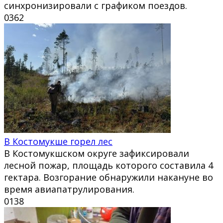
синхронизировали с графиком поездов.
0
362
В Костомукше горел лес
В Костомукшском округе зафиксировали
лесной пожар, площадь которого составила 4
гектара. Возгорание обнаружили накануне во
время авиапатрулирования.
0
138