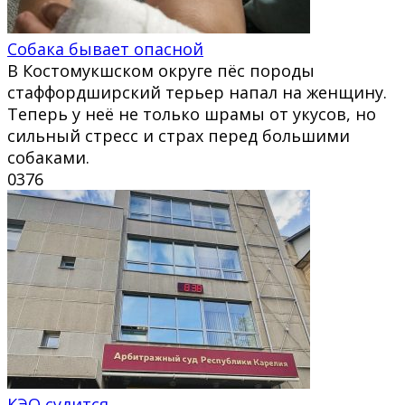
Собака бывает опасной
В Костомукшском округе пёс породы
стаффордширский терьер напал на женщину.
Теперь у неё не только шрамы от укусов, но
сильный стресс и страх перед большими
собаками.
0
376
КЭО судится