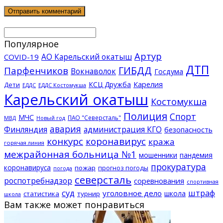
Популярное
Артур
АО Карельский окатыш
COVID-19
ДТП
ГИБДД
Парфенчиков
Вокнаволок
Госдума
КСЦ Дружба
Карелия
Дети
ЕДДС Костомукша
ЕДДС
Карельский окатыш
Костомукша
Полиция
Спорт
МЧС
ПАО "Северсталь"
МВД
Новый год
авария
Финляндия
администрация КГО
безопасность
конкурс
коронавирус
кража
горячая линия
межрайонная больница №1
мошенники
пандемия
прокуратура
коронавируса
пожар
прогноз погоды
погода
северсталь
роспотребнадзор
соревнования
спортивная
суд
штраф
уголовное дело
школа
статистика
турнир
школа
Вам также может понравиться