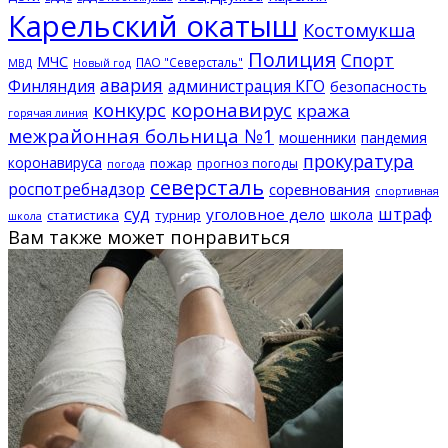
Карельский окатыш
Костомукша
Полиция
Спорт
МЧС
ПАО "Северсталь"
МВД
Новый год
авария
Финляндия
администрация КГО
безопасность
конкурс
коронавирус
кража
горячая линия
межрайонная больница №1
мошенники
пандемия
прокуратура
коронавируса
пожар
прогноз погоды
погода
северсталь
роспотребнадзор
соревнования
спортивная
суд
штраф
уголовное дело
школа
статистика
турнир
школа
Вам также может понравиться