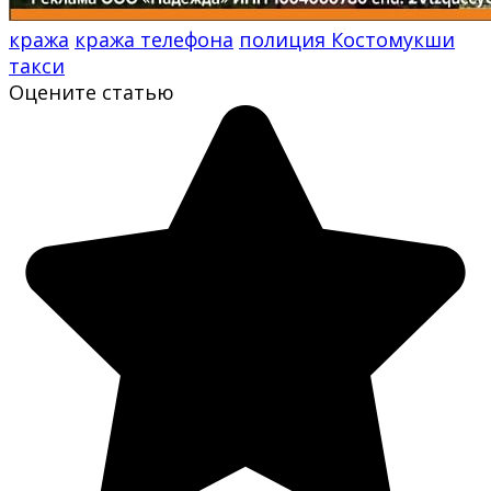
кража
кража телефона
полиция Костомукши
такси
Оцените статью