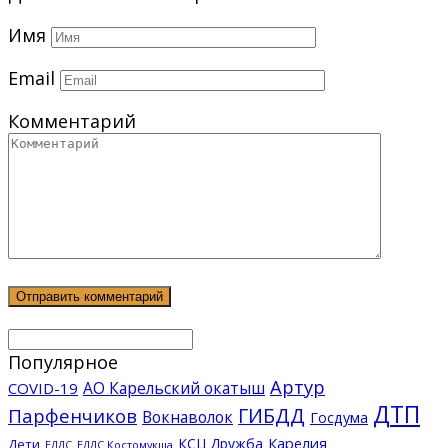
Имя
Email
Комментарий
Популярное
Артур
АО Карельский окатыш
COVID-19
ДТП
ГИБДД
Парфенчиков
Вокнаволок
Госдума
КСЦ Дружба
Карелия
Дети
ЕДДС Костомукша
ЕДДС