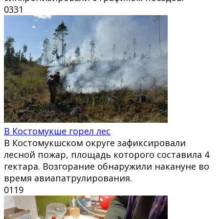
0
331
В Костомукше горел лес
В Костомукшском округе зафиксировали
лесной пожар, площадь которого составила 4
гектара. Возгорание обнаружили накануне во
время авиапатрулирования.
0
119