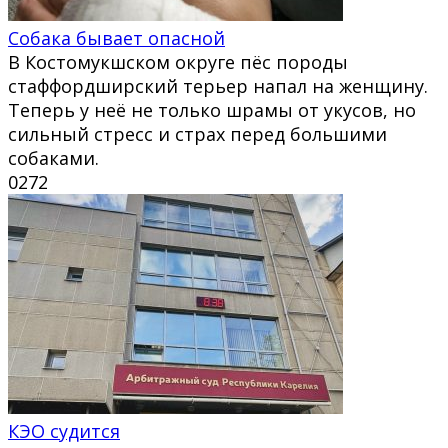
Собака бывает опасной
В Костомукшском округе пёс породы
стаффордширский терьер напал на женщину.
Теперь у неё не только шрамы от укусов, но
сильный стресс и страх перед большими
собаками.
0
272
КЭО судится