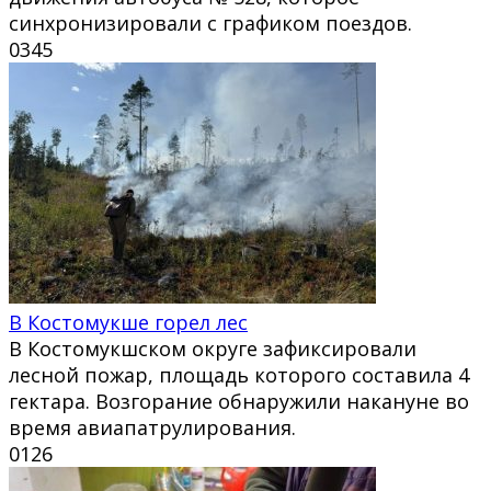
синхронизировали с графиком поездов.
0
345
В Костомукше горел лес
В Костомукшском округе зафиксировали
лесной пожар, площадь которого составила 4
гектара. Возгорание обнаружили накануне во
время авиапатрулирования.
0
126