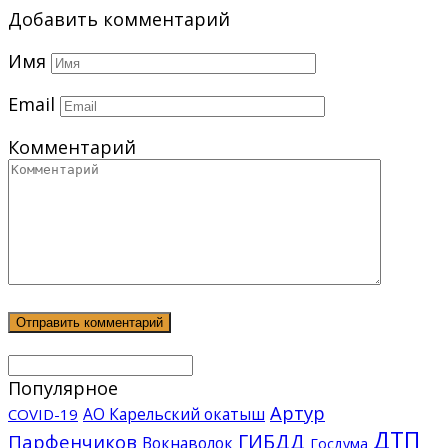
Добавить комментарий
Имя
Email
Комментарий
Популярное
Артур
АО Карельский окатыш
COVID-19
ДТП
ГИБДД
Парфенчиков
Вокнаволок
Госдума