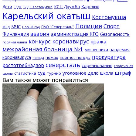
КСЦ Дружба
Карелия
Дети
ЕДДС Костомукша
ЕДДС
Карельский окатыш
Костомукша
Полиция
Спорт
МЧС
ПАО "Северсталь"
МВД
Новый год
авария
Финляндия
администрация КГО
безопасность
конкурс
коронавирус
кража
горячая линия
межрайонная больница №1
мошенники
пандемия
прокуратура
коронавируса
пожар
прогноз погоды
погода
северсталь
роспотребнадзор
соревнования
спортивная
суд
штраф
уголовное дело
школа
статистика
турнир
школа
Вам также может понравиться