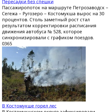
Пересадки без спешки
Пассажиропоток на маршруте Петрозаводск –
Сегежа – Ругозеро – Костомукша вырос на 30
процентов. Столь заметный рост стал
результатом корректировки расписания
движения автобуса № 528, которое
синхронизировали с графиком поездов.
0
365
В Костомукше горел лес
В Костомукшском округе зафиксировали