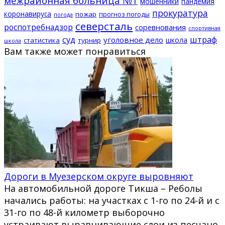
межрайонная больница №1
мошенники
пандемия
прокуратура
коронавируса
пожар
прогноз погоды
погода
северсталь
роспотребнадзор
соревнования
спортивная
суд
штраф
уголовное дело
школа
статистика
турнир
школа
Вам также может понравиться
Дороги в Муезерском округе выровняют
На автомобильной дороге Тикша – Реболы
начались работы: на участках с 1-го по 24-й и с
31-го по 48-й километр выборочно
устраивают выравнивающие слои из песчано-