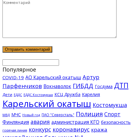
Популярное
Артур
АО Карельский окатыш
COVID-19
ДТП
ГИБДД
Парфенчиков
Вокнаволок
Госдума
КСЦ Дружба
Карелия
Дети
ЕДДС Костомукша
ЕДДС
Карельский окатыш
Костомукша
Полиция
Спорт
МЧС
ПАО "Северсталь"
МВД
Новый год
авария
Финляндия
администрация КГО
безопасность
конкурс
коронавирус
кража
горячая линия