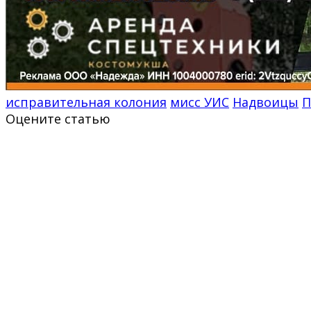
исправительная колония
мисс УИС
Надвоицы
П
Оцените статью