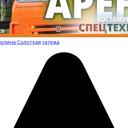
олина Солоткая
сегежа