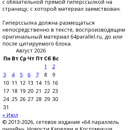
с обязательной прямой гиперссылкой на
страницу, с которой материал заимствован.
Гиперссылка должна размещаться
непосредственно в тексте, воспроизводящем
оригинальный материал 64parallel.ru, до или
после цитируемого блока.
Август 2026
Пн
Вт
Ср
Чт
Пт
Сб
Вс
1
2
3
4
5
6
7
8
9
10
11
12
13
14
15
16
17
18
19
20
21
22
23
24
25
26
27
28
29
30
31
« Июл
© 2013-2026, сетевое издание «64 параллель
онлайн». Новости Карелии и Костомукши