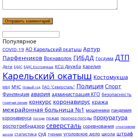
Популярное
Артур
АО Карельский окатыш
COVID-19
ДТП
ГИБДД
Парфенчиков
Вокнаволок
Госдума
КСЦ Дружба
Карелия
Дети
ЕДДС Костомукша
ЕДДС
Карельский окатыш
Костомукша
Полиция
Спорт
МЧС
ПАО "Северсталь"
МВД
Новый год
авария
Финляндия
администрация КГО
безопасность
конкурс
коронавирус
кража
горячая линия
межрайонная больница №1
мошенники
пандемия
прокуратура
коронавируса
пожар
прогноз погоды
погода
северсталь
роспотребнадзор
соревнования
спортивная
суд
штраф
уголовное дело
школа
статистика
турнир
школа