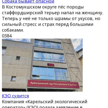
Собака бывает опасной
В Костомукшском округе пёс породы
стаффордширский терьер напал на женщину.
Теперь у неё не только шрамы от укусов, но
сильный стресс и страх перед большими
собаками.
0
384
КЭО судится
Компания «Карельский экологический
оператор» (КЭО) подала заявление в