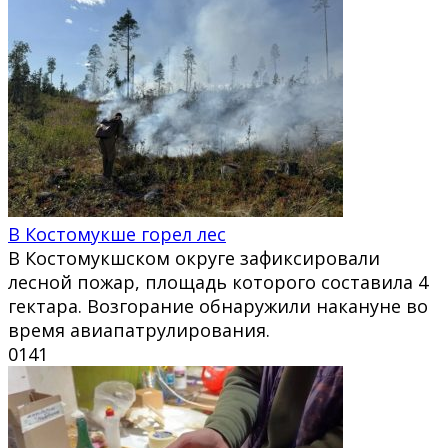
В Костомукше горел лес
В Костомукшском округе зафиксировали
лесной пожар, площадь которого составила 4
гектара. Возгорание обнаружили накануне во
время авиапатрулирования.
0
141