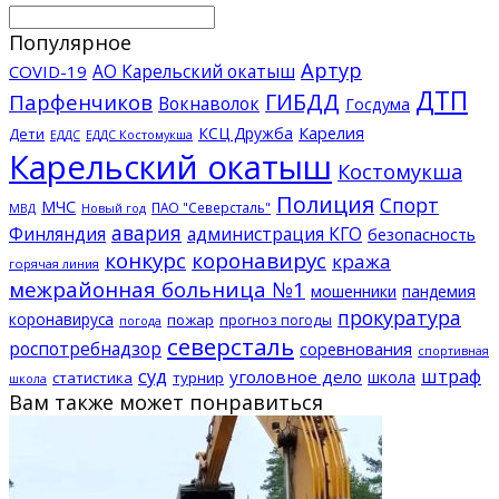
Популярное
Артур
АО Карельский окатыш
COVID-19
ДТП
ГИБДД
Парфенчиков
Вокнаволок
Госдума
КСЦ Дружба
Карелия
Дети
ЕДДС Костомукша
ЕДДС
Карельский окатыш
Костомукша
Полиция
Спорт
МЧС
ПАО "Северсталь"
МВД
Новый год
авария
Финляндия
администрация КГО
безопасность
конкурс
коронавирус
кража
горячая линия
межрайонная больница №1
мошенники
пандемия
прокуратура
коронавируса
пожар
прогноз погоды
погода
северсталь
роспотребнадзор
соревнования
спортивная
суд
штраф
уголовное дело
школа
статистика
турнир
школа
Вам также может понравиться