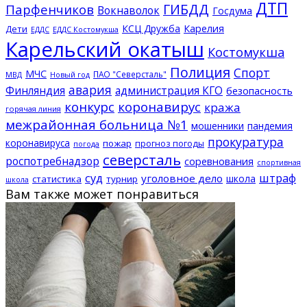
ДТП
ГИБДД
Парфенчиков
Вокнаволок
Госдума
КСЦ Дружба
Карелия
Дети
ЕДДС Костомукша
ЕДДС
Карельский окатыш
Костомукша
Полиция
Спорт
МЧС
ПАО "Северсталь"
МВД
Новый год
авария
Финляндия
администрация КГО
безопасность
конкурс
коронавирус
кража
горячая линия
межрайонная больница №1
мошенники
пандемия
прокуратура
коронавируса
пожар
прогноз погоды
погода
северсталь
роспотребнадзор
соревнования
спортивная
суд
штраф
уголовное дело
школа
статистика
турнир
школа
Вам также может понравиться