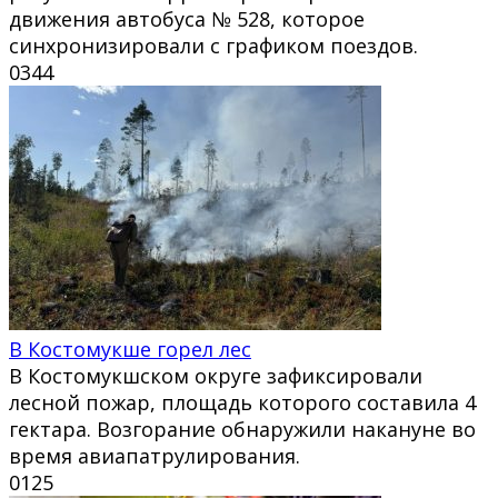
движения автобуса № 528, которое
синхронизировали с графиком поездов.
0
344
В Костомукше горел лес
В Костомукшском округе зафиксировали
лесной пожар, площадь которого составила 4
гектара. Возгорание обнаружили накануне во
время авиапатрулирования.
0
125