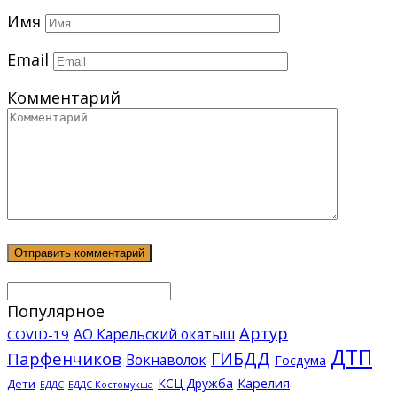
Имя
Email
Комментарий
Популярное
Артур
АО Карельский окатыш
COVID-19
ДТП
ГИБДД
Парфенчиков
Вокнаволок
Госдума
КСЦ Дружба
Карелия
Дети
ЕДДС Костомукша
ЕДДС