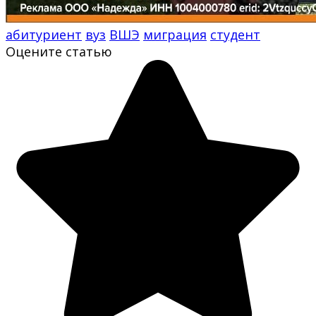
абитуриент
вуз
ВШЭ
миграция
студент
Оцените статью