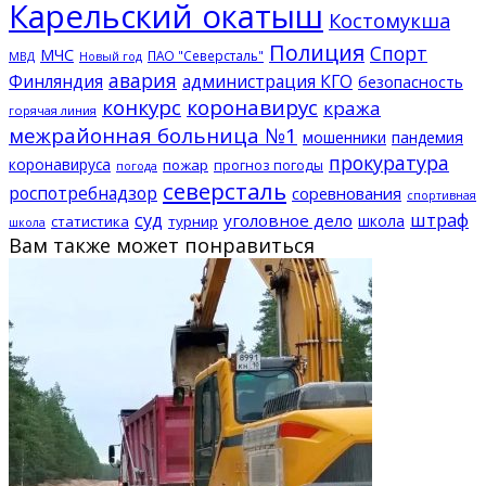
Карельский окатыш
Костомукша
Полиция
Спорт
МЧС
ПАО "Северсталь"
МВД
Новый год
авария
Финляндия
администрация КГО
безопасность
конкурс
коронавирус
кража
горячая линия
межрайонная больница №1
мошенники
пандемия
прокуратура
коронавируса
пожар
прогноз погоды
погода
северсталь
роспотребнадзор
соревнования
спортивная
суд
штраф
уголовное дело
школа
статистика
турнир
школа
Вам также может понравиться