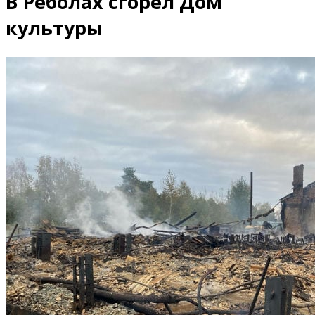
В Реболах сгорел Дом
культуры