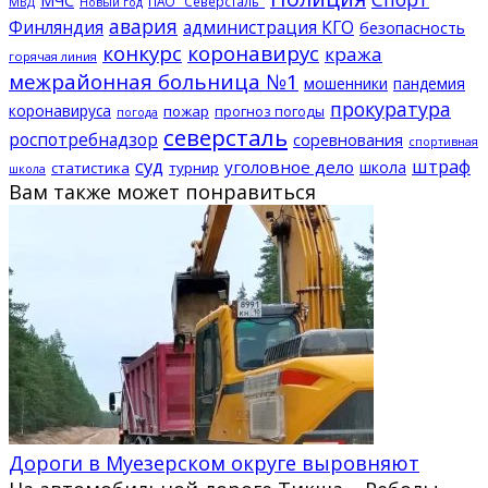
МЧС
ПАО "Северсталь"
МВД
Новый год
авария
Финляндия
администрация КГО
безопасность
конкурс
коронавирус
кража
горячая линия
межрайонная больница №1
мошенники
пандемия
прокуратура
коронавируса
пожар
прогноз погоды
погода
северсталь
роспотребнадзор
соревнования
спортивная
суд
штраф
уголовное дело
школа
статистика
турнир
школа
Вам также может понравиться
Дороги в Муезерском округе выровняют