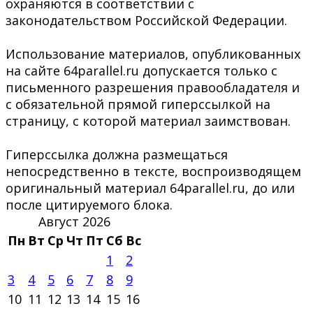
охраняются в соответствии с
законодательством Российской Федерации.
Использование материалов, опубликованных
на сайте 64parallel.ru допускается только с
письменного разрешения правообладателя и
с обязательной прямой гиперссылкой на
страницу, с которой материал заимствован.
Гиперссылка должна размещаться
непосредственно в тексте, воспроизводящем
оригинальный материал 64parallel.ru, до или
после цитируемого блока.
Август 2026
Пн
Вт
Ср
Чт
Пт
Сб
Вс
1
2
3
4
5
6
7
8
9
10
11
12
13
14
15
16