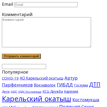
Email
Комментарий
Популярное
Артур
АО Карельский окатыш
COVID-19
ДТП
ГИБДД
Парфенчиков
Вокнаволок
Госдума
КСЦ Дружба
Карелия
Дети
ЕДДС Костомукша
ЕДДС
Карельский окатыш
Костомукша
Полиция
Спорт