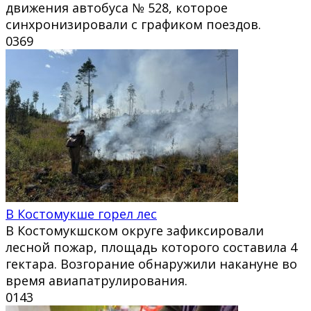
движения автобуса № 528, которое
синхронизировали с графиком поездов.
0
369
В Костомукше горел лес
В Костомукшском округе зафиксировали
лесной пожар, площадь которого составила 4
гектара. Возгорание обнаружили накануне во
время авиапатрулирования.
0
143