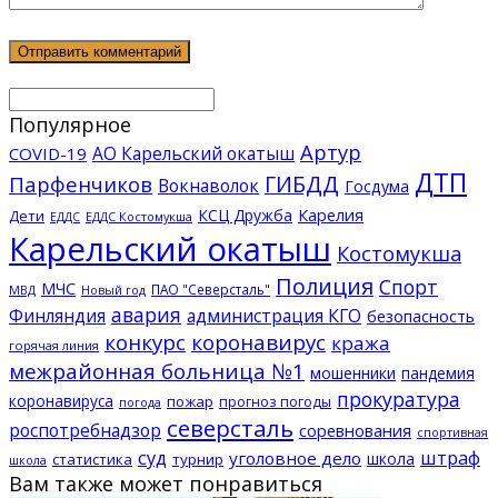
Популярное
Артур
АО Карельский окатыш
COVID-19
ДТП
ГИБДД
Парфенчиков
Вокнаволок
Госдума
КСЦ Дружба
Карелия
Дети
ЕДДС Костомукша
ЕДДС
Карельский окатыш
Костомукша
Полиция
Спорт
МЧС
ПАО "Северсталь"
МВД
Новый год
авария
Финляндия
администрация КГО
безопасность
конкурс
коронавирус
кража
горячая линия
межрайонная больница №1
мошенники
пандемия
прокуратура
коронавируса
пожар
прогноз погоды
погода
северсталь
роспотребнадзор
соревнования
спортивная
суд
штраф
уголовное дело
школа
статистика
турнир
школа
Вам также может понравиться