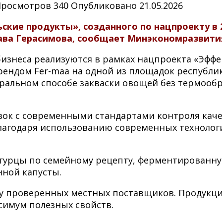
Просмотров
340
Опубликовано
21.05.2026
ские продукты», созданного по нацпроекту в 2
ва Герасимова, сообщает Минэкономразвити
бизнеса реализуются в рамках нацпроекта «Эффе
ендом Fer-maa на одной из площадок республик
ральном способе закваски овощей без термообр
ок с современными стандартами контроля каче
лагодаря использованию современных техноло
гурцы по семейному рецепту, ферментированную
нной капусты.
 проверенных местных поставщиков. Продукция
симум полезных свойств.