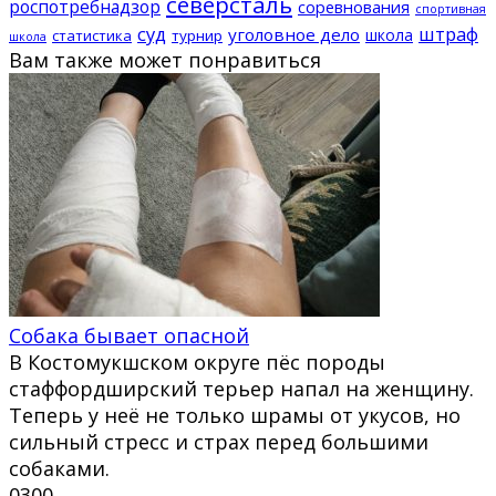
северсталь
роспотребнадзор
соревнования
спортивная
суд
штраф
уголовное дело
школа
статистика
турнир
школа
Вам также может понравиться
Собака бывает опасной
В Костомукшском округе пёс породы
стаффордширский терьер напал на женщину.
Теперь у неё не только шрамы от укусов, но
сильный стресс и страх перед большими
собаками.
0
300