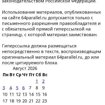
законодательством Российской Федерации.
Использование материалов, опубликованных
на сайте 64parallel.ru допускается только с
письменного разрешения правообладателя и
с обязательной прямой гиперссылкой на
страницу, с которой материал заимствован.
Гиперссылка должна размещаться
непосредственно в тексте, воспроизводящем
оригинальный материал 64parallel.ru, до или
после цитируемого блока.
Август 2026
Пн
Вт
Ср
Чт
Пт
Сб
Вс
1
2
3
4
5
6
7
8
9
10
11
12
13
14
15
16
17
18
19
20
21
22
23