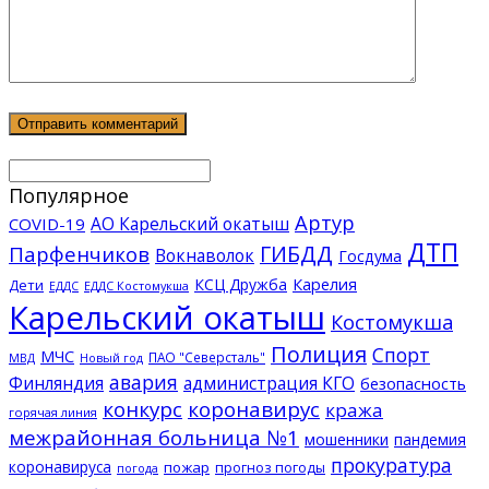
Популярное
Артур
АО Карельский окатыш
COVID-19
ДТП
ГИБДД
Парфенчиков
Вокнаволок
Госдума
КСЦ Дружба
Карелия
Дети
ЕДДС Костомукша
ЕДДС
Карельский окатыш
Костомукша
Полиция
Спорт
МЧС
ПАО "Северсталь"
МВД
Новый год
авария
Финляндия
администрация КГО
безопасность
конкурс
коронавирус
кража
горячая линия
межрайонная больница №1
мошенники
пандемия
прокуратура
коронавируса
пожар
прогноз погоды
погода