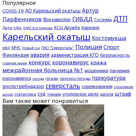
Популярное
Артур
АО Карельский окатыш
COVID-19
ДТП
ГИБДД
Парфенчиков
Вокнаволок
Госдума
КСЦ Дружба
Карелия
Дети
ЕДДС Костомукша
ЕДДС
Карельский окатыш
Костомукша
Полиция
Спорт
МЧС
ПАО "Северсталь"
МВД
Новый год
авария
Финляндия
администрация КГО
безопасность
конкурс
коронавирус
кража
горячая линия
межрайонная больница №1
мошенники
пандемия
прокуратура
коронавируса
пожар
прогноз погоды
погода
северсталь
роспотребнадзор
соревнования
спортивная
суд
штраф
уголовное дело
школа
статистика
турнир
школа
Вам также может понравиться