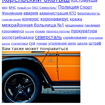
Полиция
Спорт
МЧС
ПАО "Северсталь"
МВД
Новый год
авария
Финляндия
администрация КГО
безопасность
конкурс
коронавирус
кража
горячая линия
межрайонная больница №1
мошенники
пандемия
прокуратура
коронавируса
пожар
прогноз погоды
погода
северсталь
роспотребнадзор
соревнования
спортивная
суд
штраф
уголовное дело
школа
статистика
турнир
школа
Вам также может понравиться