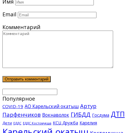
Имя
Email
Комментарий
Популярное
Артур
АО Карельский окатыш
COVID-19
ДТП
ГИБДД
Парфенчиков
Вокнаволок
Госдума
КСЦ Дружба
Карелия
Дети
ЕДДС Костомукша
ЕДДС
Карельский окатыш
Костомукша