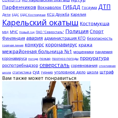
ДТП
ГИБДД
Парфенчиков
Вокнаволок
Госдума
КСЦ Дружба
Карелия
Дети
ЕДДС Костомукша
ЕДДС
Карельский окатыш
Костомукша
Полиция
Спорт
МЧС
ПАО "Северсталь"
МВД
Новый год
авария
Финляндия
администрация КГО
безопасность
конкурс
коронавирус
кража
горячая линия
межрайонная больница №1
мошенники
пандемия
прокуратура
коронавируса
пожар
прогноз погоды
погода
северсталь
роспотребнадзор
соревнования
спортивная
суд
штраф
уголовное дело
школа
статистика
турнир
школа
Вам также может понравиться