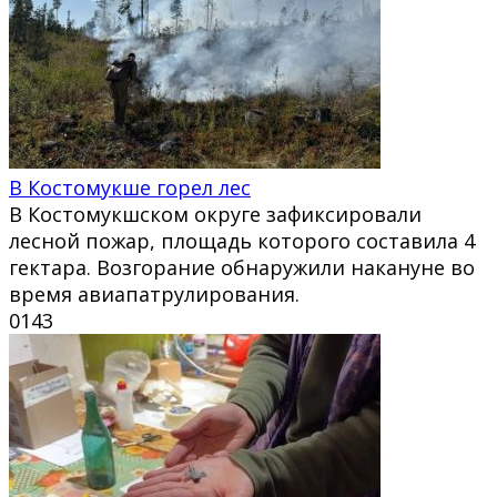
В Костомукше горел лес
В Костомукшском округе зафиксировали
лесной пожар, площадь которого составила 4
гектара. Возгорание обнаружили накануне во
время авиапатрулирования.
0
143