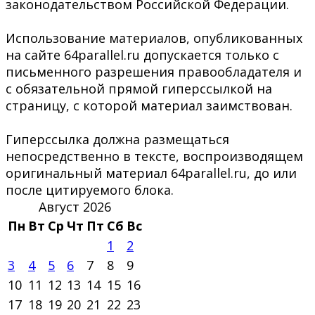
законодательством Российской Федерации.
Использование материалов, опубликованных
на сайте 64parallel.ru допускается только с
письменного разрешения правообладателя и
с обязательной прямой гиперссылкой на
страницу, с которой материал заимствован.
Гиперссылка должна размещаться
непосредственно в тексте, воспроизводящем
оригинальный материал 64parallel.ru, до или
после цитируемого блока.
Август 2026
Пн
Вт
Ср
Чт
Пт
Сб
Вс
1
2
3
4
5
6
7
8
9
10
11
12
13
14
15
16
17
18
19
20
21
22
23