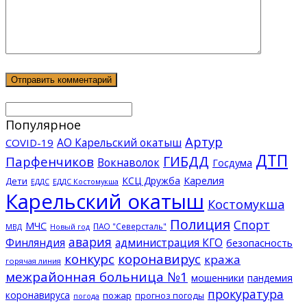
Популярное
Артур
АО Карельский окатыш
COVID-19
ДТП
ГИБДД
Парфенчиков
Вокнаволок
Госдума
КСЦ Дружба
Карелия
Дети
ЕДДС Костомукша
ЕДДС
Карельский окатыш
Костомукша
Полиция
Спорт
МЧС
ПАО "Северсталь"
МВД
Новый год
авария
Финляндия
администрация КГО
безопасность
конкурс
коронавирус
кража
горячая линия
межрайонная больница №1
мошенники
пандемия
прокуратура
коронавируса
пожар
прогноз погоды
погода