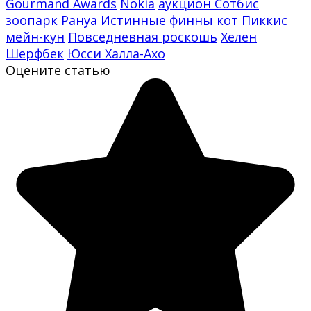
Gourmand Awards
Nokia
аукцион Сотбис
зоопарк Рануа
Истинные финны
кот Пиккис
мейн-кун
Повседневная роскошь
Хелен
Шерфбек
Юсси Халла-Ахо
Оцените статью