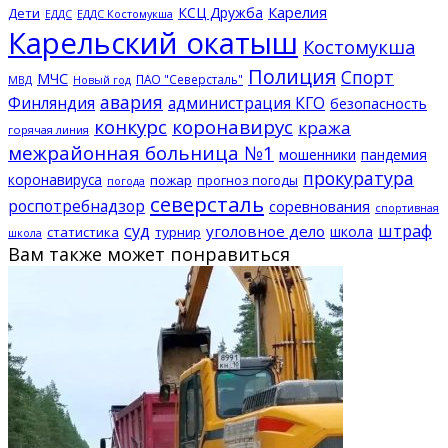
КСЦ Дружба
Карелия
Дети
ЕДДС Костомукша
ЕДДС
Карельский окатыш
Костомукша
Полиция
Спорт
МЧС
ПАО "Северсталь"
МВД
Новый год
авария
Финляндия
администрация КГО
безопасность
конкурс
коронавирус
кража
горячая линия
межрайонная больница №1
мошенники
пандемия
прокуратура
коронавируса
пожар
прогноз погоды
погода
северсталь
роспотребнадзор
соревнования
спортивная
суд
штраф
уголовное дело
школа
статистика
турнир
школа
Вам также может понравиться