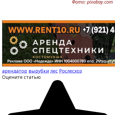
Фото: pixabay.com
арендатор
вырубки
лес
Рослесхоз
Оцените статью