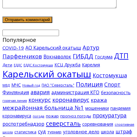
Популярное
Артур
АО Карельский окатыш
COVID-19
ДТП
ГИБДД
Парфенчиков
Вокнаволок
Госдума
КСЦ Дружба
Карелия
Дети
ЕДДС Костомукша
ЕДДС
Карельский окатыш
Костомукша
Полиция
Спорт
МЧС
ПАО "Северсталь"
МВД
Новый год
авария
Финляндия
администрация КГО
безопасность
конкурс
коронавирус
кража
горячая линия
межрайонная больница №1
мошенники
пандемия
прокуратура
коронавируса
пожар
прогноз погоды
погода
северсталь
роспотребнадзор
соревнования
спортивная
суд
штраф
уголовное дело
школа
статистика
турнир
школа