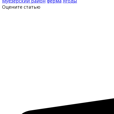
Муезерский район
ферма
Ягоды
Оцените статью