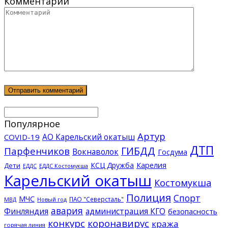
Комментарий
Популярное
Артур
АО Карельский окатыш
COVID-19
ДТП
ГИБДД
Парфенчиков
Вокнаволок
Госдума
КСЦ Дружба
Карелия
Дети
ЕДДС Костомукша
ЕДДС
Карельский окатыш
Костомукша
Полиция
Спорт
МЧС
ПАО "Северсталь"
МВД
Новый год
авария
Финляндия
администрация КГО
безопасность
конкурс
коронавирус
кража
горячая линия