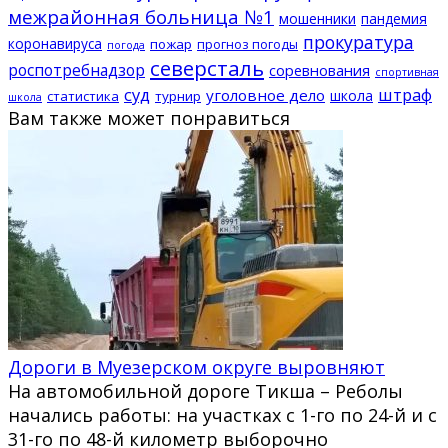
межрайонная больница №1
мошенники
пандемия
прокуратура
коронавируса
пожар
прогноз погоды
погода
северсталь
роспотребнадзор
соревнования
спортивная
суд
штраф
уголовное дело
школа
статистика
турнир
школа
Вам также может понравиться
Дороги в Муезерском округе выровняют
На автомобильной дороге Тикша – Реболы
начались работы: на участках с 1-го по 24-й и с
31-го по 48-й километр выборочно