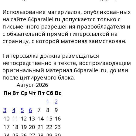
Использование материалов, опубликованных
на сайте 64parallel.ru допускается только с
письменного разрешения правообладателя и
с обязательной прямой гиперссылкой на
страницу, с которой материал заимствован.
Гиперссылка должна размещаться
непосредственно в тексте, воспроизводящем
оригинальный материал 64parallel.ru, до или
после цитируемого блока.
Август 2026
Пн
Вт
Ср
Чт
Пт
Сб
Вс
1
2
3
4
5
6
7
8
9
10
11
12
13
14
15
16
17
18
19
20
21
22
23
24
25
26
27
28
29
30