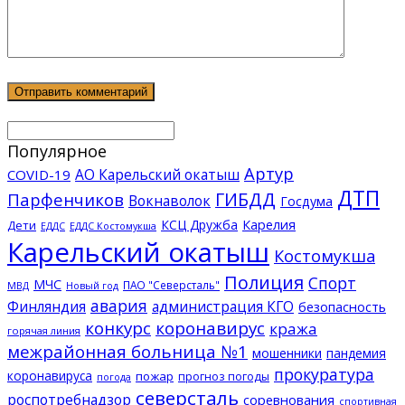
Популярное
Артур
АО Карельский окатыш
COVID-19
ДТП
ГИБДД
Парфенчиков
Вокнаволок
Госдума
КСЦ Дружба
Карелия
Дети
ЕДДС Костомукша
ЕДДС
Карельский окатыш
Костомукша
Полиция
Спорт
МЧС
ПАО "Северсталь"
МВД
Новый год
авария
Финляндия
администрация КГО
безопасность
конкурс
коронавирус
кража
горячая линия
межрайонная больница №1
мошенники
пандемия
прокуратура
коронавируса
пожар
прогноз погоды
погода
северсталь
роспотребнадзор
соревнования
спортивная