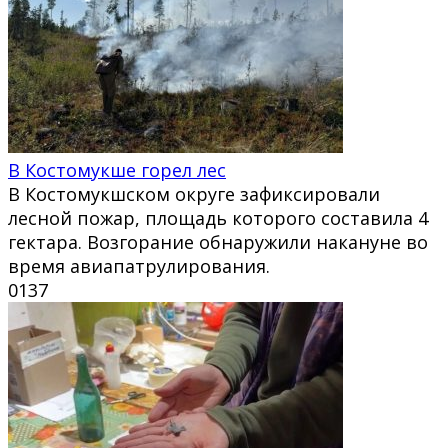
В Костомукше горел лес
В Костомукшском округе зафиксировали
лесной пожар, площадь которого составила 4
гектара. Возгорание обнаружили накануне во
время авиапатрулирования.
0
137