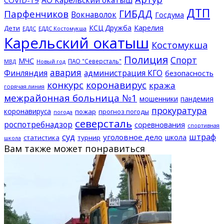
ДТП
ГИБДД
Парфенчиков
Вокнаволок
Госдума
КСЦ Дружба
Карелия
Дети
ЕДДС Костомукша
ЕДДС
Карельский окатыш
Костомукша
Полиция
Спорт
МЧС
ПАО "Северсталь"
МВД
Новый год
авария
Финляндия
администрация КГО
безопасность
конкурс
коронавирус
кража
горячая линия
межрайонная больница №1
мошенники
пандемия
прокуратура
коронавируса
пожар
прогноз погоды
погода
северсталь
роспотребнадзор
соревнования
спортивная
суд
штраф
уголовное дело
школа
статистика
турнир
школа
Вам также может понравиться