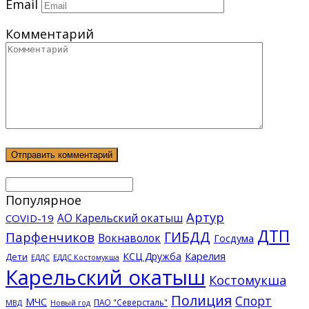
Email
Комментарий
Популярное
Артур
АО Карельский окатыш
COVID-19
ДТП
ГИБДД
Парфенчиков
Вокнаволок
Госдума
КСЦ Дружба
Карелия
Дети
ЕДДС Костомукша
ЕДДС
Карельский окатыш
Костомукша
Полиция
Спорт
МЧС
ПАО "Северсталь"
МВД
Новый год