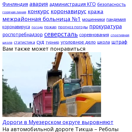
авария
Финляндия
администрация КГО
безопасность
конкурс
коронавирус
кража
горячая линия
межрайонная больница №1
мошенники
пандемия
прокуратура
коронавируса
пожар
прогноз погоды
погода
северсталь
роспотребнадзор
соревнования
спортивная
суд
штраф
уголовное дело
школа
статистика
турнир
школа
Вам также может понравиться
Дороги в Муезерском округе выровняют
На автомобильной дороге Тикша – Реболы