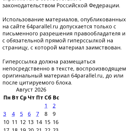
законодательством Российской Федерации.
Использование материалов, опубликованных
на сайте 64parallel.ru допускается только с
письменного разрешения правообладателя и
с обязательной прямой гиперссылкой на
страницу, с которой материал заимствован.
Гиперссылка должна размещаться
непосредственно в тексте, воспроизводящем
оригинальный материал 64parallel.ru, до или
после цитируемого блока.
Август 2026
Пн
Вт
Ср
Чт
Пт
Сб
Вс
1
2
3
4
5
6
7
8
9
10
11
12
13
14
15
16
17
18
19
20
21
22
23